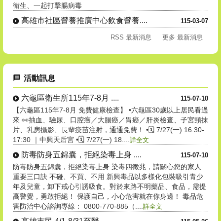
衛生、一起打擊腸病毒
高雄市社區營養推廣中心飲食營養....
115-03-07
RSS 最新消息
更多 最新消息
活動訊息
六龜區衛生所115年7-8月 ....
115-07-10
【六龜區115年7-8月 免費健康檢查】 •六龜區30歲以上居民看過
來 👀抽血、驗尿、口腔癌／大腸癌／胃癌／肝炎檢查、子宮頸抹
片、乳房攝影、長輩疫苗注射，通通免費！ •🗓 7/27(一) 16:30-
17:30 ｜中興天后宮 •🗓 7/27(一) 18....
詳全文
防毒防身五錦囊，拒絕染毒上身 ....
115-07-10
防毒防身五錦囊，拒絕染毒上身 染毒四徵兆，請關心您的家人
重要三口訣 不碰、不買、不用 新興毒品以多樣化包裝吸引青少
年及兒童，卸下戒心引誘吸食。對於來路不明藥品、食品，需提
高警覺，勇敢拒絕！ 保護自己，小心危害就在你身邊！ 毒品危
害防治中心諮詢專線： 0800-770-885（....
詳全文