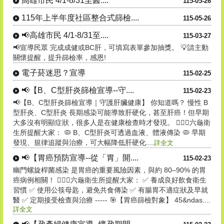
高雄市民 4/1-8/31至醫....
115-05-26
115年上半年度社區整合式篩檢....
115-05-26
📢高雄市民 4/1-8/31至....
115-03-27
📢宣導民眾 完成成健或BC肝，可填寫表單參加抽獎。 💡請主動
關懷提醒，提升篩檢率，感恩!
電子菸迷思？宣導
115-02-25
📢【B、C型肝炎篩檢宣導--守....
115-02-23
📢【B、C型肝炎篩檢宣導｜守護肝臟健康】 你知道嗎？ 慢性 B
型肝炎、C型肝炎 長期感染可能導致肝硬化，甚至肝癌！但早期
大多沒有明顯症狀，很多人是在健康檢查時才發現。 👩🏻‍⚕️六龜衛
生所提醒大家： 🦠 B、C型肝炎可透過血液、體液傳染 🦠 早期
發現、規律追蹤與治療，可大幅降低肝硬化....
詳全文
📢【胃癌預防宣導--從「胃」開....
115-02-23
幽門螺旋桿菌感染 是胃癌的重要風險因素，與約 80–90% 的胃
癌病例相關！ 👩🏻‍⚕️六龜衛生所提醒大家： ✅ 養成良好飲食衛生
習慣 ✅ 使用公筷母匙，避免共食傳染 ✅ 有腸胃不適症狀及早就
醫 ✅ 定期接受檢查與治療 ----- 🎯【胃癌篩檢對象】 45&ndas....
詳全文