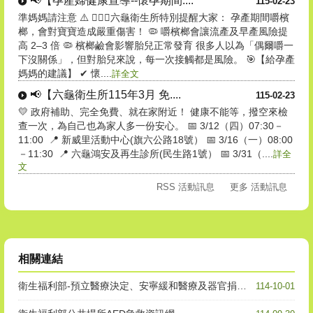
📢【孕產婦健康宣導--懷孕期間....
115-02-23
準媽媽請注意 ⚠️ 👩🏻‍⚕️六龜衛生所特別提醒大家： 孕產期間嚼檳
榔，會對寶寶造成嚴重傷害！ 🦠 嚼檳榔會讓流產及早產風險提
高 2–3 倍 🦠 檳榔鹼會影響胎兒正常發育 很多人以為「偶爾嚼一
下沒關係」，但對胎兒來說，每一次接觸都是風險。 🎯【給孕產
媽媽的建議】 ✔ 懷....
詳全文
📢【六龜衛生所115年3月 免....
115-02-23
💛 政府補助、完全免費、就在家附近！ 健康不能等，撥空來檢
查一次，為自己也為家人多一份安心。 📅 3/12（四）07:30－
11:00 📍 新威里活動中心(旗六公路18號） 📅 3/16（一）08:00
－11:30 📍 六龜鴻安及再生診所(民生路1號） 📅 3/31（....
詳全
文
RSS 活動訊息
更多 活動訊息
相關連結
衛生福利部-預立醫療決定、安寧緩和醫療及器官捐贈意願資訊系統
114-10-01