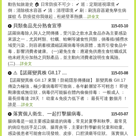
動告知旅遊史 🏠 日常防疫不可少： ✔ 巡：定期巡視環境 ✔
倒：清除積水容器 ✔ 清：清理環境 ✔ 刷：刷洗容器避免孳生病
媒蚊 💪 防疫從你我做起，杜絕登革熱擴....
詳全文
貝類食品充分熟食宣導
115-03-10
諾羅病毒除人與人之間傳播，受污染之飲水及食品亦為主要感染
來源之一，尤其蚵類、牡蠣、蛤蜊等濾食性貝類，倘養殖/捕撈水
域受污染，則容易蓄積濃縮諾羅病毒等病原體，進而引發食品中
毒，影響消費者健康。 (一)避免生食：應避免供應生食牡蠣或其
他未經充分加熱之貝類產品，並主動向消費者說明生食風險。
(二)....
詳全文
⚠️【諾羅變異株 GII.17 ....
115-03-08
【諾羅變異株 GII.17 來襲！防範隱形傳播鏈】 新變異株 GII.17
傳染力極強，極少量病毒即可致病，各年齡層皆不可輕忽！ 即使
剛康復或無症狀，病毒仍可能躲在體內偷偷排毒： 一般成人 ：
最長排毒達 28天 ！ 幼童＆免疫力低下者 ： 最長可達 數個月 ！
誰是....
詳全文
落實個人衛生、一起打擊腸病毒。
115-03-07
腸病毒是一組主要感染腸道的病毒，常見於夏季和秋季。最常見
的病症包括手足口病、腸胃炎等，主要針對學齡前兒童和幼童。
感染後患者可能會出現發燒、皮疹、口腔潰瘍等症狀。 落實個人