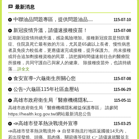
最新消息
中聯油品問題專區，提供問題油品....
115-07-10
新冠疫情升溫，請儘速接種疫苗！
115-07-08
近期新冠疫情持續升溫，感染風險增加。接種新冠疫苗是預防重
症、住院及死亡最有效的方法，尤其是65歲以上長者、慢性病患
者及免疫力較低者，更應儘速完成接種，提升保護力。 尚未接種
或符合追加劑接種資格的民眾，請把握時間儘速前往合約醫療院
所接種，共同守護自己與家人的健康。 除接種疫苗外，也請持續
落....
詳全文
食安宣導~六龜衛生所關心您
115-07-08
公告~六龜區115年社區血壓站
115-06-29
高雄市政府衛生局「醫療機構隱私....
115-05-11
高雄市政府衛生局「醫療機構隱私權益保護專區」 請參閱
https://health.kcg.gov.tw/網站最新消息公告
📣高雄市登革熱決戰境外宣導
115-03-25
📣高雄市登革熱決戰境外 ✈️ 自登革熱流行地區返國後14天內，
若出現發燒、頭痛、肌肉痛、關節痛等症狀 👉 請儘速就醫並主