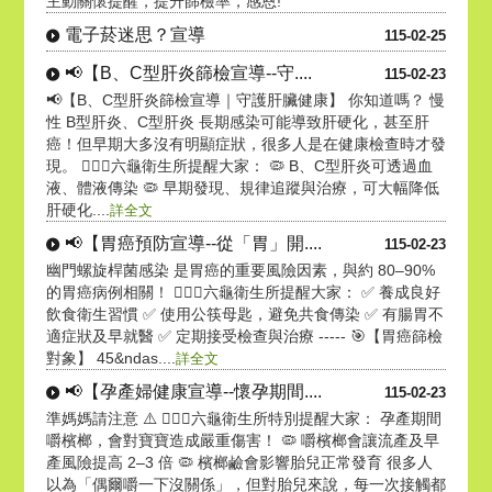
主動關懷提醒，提升篩檢率，感恩!
電子菸迷思？宣導
115-02-25
📢【B、C型肝炎篩檢宣導--守....
115-02-23
📢【B、C型肝炎篩檢宣導｜守護肝臟健康】 你知道嗎？ 慢
性 B型肝炎、C型肝炎 長期感染可能導致肝硬化，甚至肝
癌！但早期大多沒有明顯症狀，很多人是在健康檢查時才發
現。 👩🏻‍⚕️六龜衛生所提醒大家： 🦠 B、C型肝炎可透過血
液、體液傳染 🦠 早期發現、規律追蹤與治療，可大幅降低
肝硬化....
詳全文
📢【胃癌預防宣導--從「胃」開....
115-02-23
幽門螺旋桿菌感染 是胃癌的重要風險因素，與約 80–90%
的胃癌病例相關！ 👩🏻‍⚕️六龜衛生所提醒大家： ✅ 養成良好
飲食衛生習慣 ✅ 使用公筷母匙，避免共食傳染 ✅ 有腸胃不
適症狀及早就醫 ✅ 定期接受檢查與治療 ----- 🎯【胃癌篩檢
對象】 45&ndas....
詳全文
📢【孕產婦健康宣導--懷孕期間....
115-02-23
準媽媽請注意 ⚠️ 👩🏻‍⚕️六龜衛生所特別提醒大家： 孕產期間
嚼檳榔，會對寶寶造成嚴重傷害！ 🦠 嚼檳榔會讓流產及早
產風險提高 2–3 倍 🦠 檳榔鹼會影響胎兒正常發育 很多人
以為「偶爾嚼一下沒關係」，但對胎兒來說，每一次接觸都