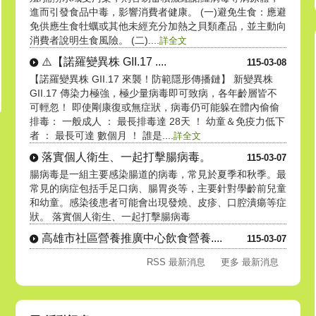
進而引發食品中毒，影響消費者健康。 (一)避免生食：應避
免供應生食牡蠣或其他未經充分加熱之貝類產品，並主動向
消費者說明生食風險。 (二)....
詳全文
⚠️【諾羅變異株 GII.17 ....
115-03-08
【諾羅變異株 GII.17 來襲！防範隱形傳播鏈】 新變異株
GII.17 傳染力極強，極少量病毒即可致病，各年齡層皆不
可輕忽！ 即使剛康復或無症狀，病毒仍可能躲在體內偷偷
排毒： 一般成人 ： 最長排毒達 28天 ！ 幼童＆免疫力低下
者 ： 最長可達 數個月 ！ 誰是....
詳全文
落實個人衛生、一起打擊腸病毒。
115-03-07
腸病毒是一組主要感染腸道的病毒，常見於夏季和秋季。最
常見的病症包括手足口病、腸胃炎等，主要針對學齡前兒童
和幼童。感染後患者可能會出現發燒、皮疹、口腔潰瘍等症
狀。 落實個人衛生、一起打擊腸病毒
高雄市社區營養推廣中心飲食營養....
115-03-07
RSS 最新消息
更多 最新消息