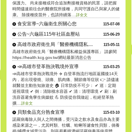
保護力。 尚未接種或符合追加劑接種資格的民眾，請把握
時間儘速前往合約醫療院所接種，共同守護自己與家人的健
康。 除接種疫苗外，也請持續落....
詳全文
食安宣導~六龜衛生所關心您
115-07-08
公告~六龜區115年社區血壓站
115-06-29
高雄市政府衛生局「醫療機構隱私....
115-05-11
高雄市政府衛生局「醫療機構隱私權益保護專區」 請參閱
https://health.kcg.gov.tw/網站最新消息公告
📣高雄市登革熱決戰境外宣導
115-03-25
📣高雄市登革熱決戰境外 ✈️ 自登革熱流行地區返國後14天
內，若出現發燒、頭痛、肌肉痛、關節痛等症狀 👉 請儘速
就醫並主動告知旅遊史 🏠 日常防疫不可少： ✔ 巡：定期
巡視環境 ✔ 倒：清除積水容器 ✔ 清：清理環境 ✔ 刷：刷
洗容器避免孳生病媒蚊 💪 防疫從你我做起，杜絕登革熱
擴....
詳全文
貝類食品充分熟食宣導
115-03-10
諾羅病毒除人與人之間傳播，受污染之飲水及食品亦為主要
感染來源之一，尤其蚵類、牡蠣、蛤蜊等濾食性貝類，倘養
殖/捕撈水域受污染，則容易蓄積濃縮諾羅病毒等病原體，