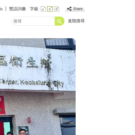
雙語詞彙
字級:
sh
進階搜尋
搜
尋