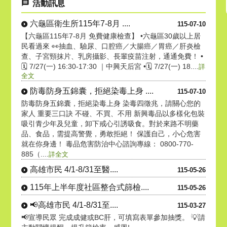
活動訊息
六龜區衛生所115年7-8月 ....
115-07-10
【六龜區115年7-8月 免費健康檢查】 •六龜區30歲以上居
民看過來 👀抽血、驗尿、口腔癌／大腸癌／胃癌／肝炎檢
查、子宮頸抹片、乳房攝影、長輩疫苗注射，通通免費！ •
🗓 7/27(一) 16:30-17:30 ｜中興天后宮 •🗓 7/27(一) 18....
詳
全文
防毒防身五錦囊，拒絕染毒上身 ....
115-07-10
防毒防身五錦囊，拒絕染毒上身 染毒四徵兆，請關心您的
家人 重要三口訣 不碰、不買、不用 新興毒品以多樣化包裝
吸引青少年及兒童，卸下戒心引誘吸食。對於來路不明藥
品、食品，需提高警覺，勇敢拒絕！ 保護自己，小心危害
就在你身邊！ 毒品危害防治中心諮詢專線： 0800-770-
885（....
詳全文
高雄市民 4/1-8/31至醫....
115-05-26
115年上半年度社區整合式篩檢....
115-05-26
📢高雄市民 4/1-8/31至....
115-03-27
📢宣導民眾 完成成健或BC肝，可填寫表單參加抽獎。 💡請