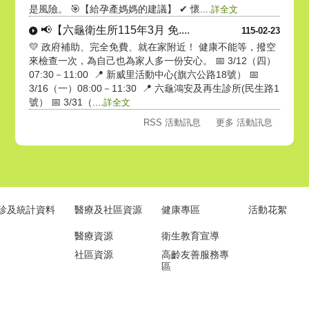
是風險。 🎯【給孕產媽媽的建議】 ✔ 懷....
詳全文
📢【六龜衛生所115年3月 免....
115-02-23
💛 政府補助、完全免費、就在家附近！ 健康不能等，撥空
來檢查一次，為自己也為家人多一份安心。 📅 3/12（四）
07:30－11:00 📍 新威里活動中心(旗六公路18號） 📅
3/16（一）08:00－11:30 📍 六龜鴻安及再生診所(民生路1
號） 📅 3/31（....
詳全文
RSS 活動訊息
更多 活動訊息
診及統計資料
醫療及社區資源
健康專區
活動花絮
醫療資源
衛生教育宣導
社區資源
高齡友善服務專
區